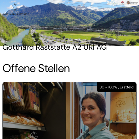
Gotthard Raststätte A2 URI AG
Offene Stellen
80 - 100% , Erstfeld