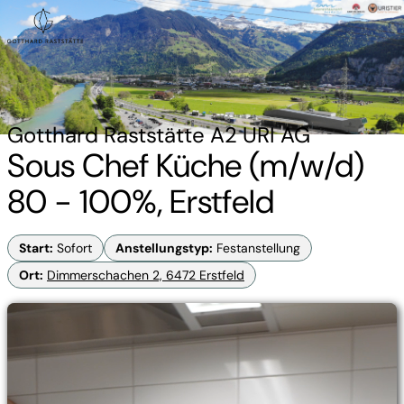
Gotthard Raststätte A2 URI AG
Sous Chef Küche (m/w/d)
80 - 100%, Erstfeld
Start
:
Sofort
Anstellungstyp
:
Festanstellung
Ort
:
Dimmerschachen 2, 6472 Erstfeld