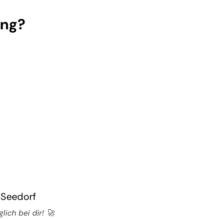
ung?
 Seedorf
ich bei dir! 🚀