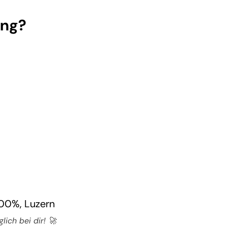
ung?
100%, Luzern
ich bei dir! 🚀