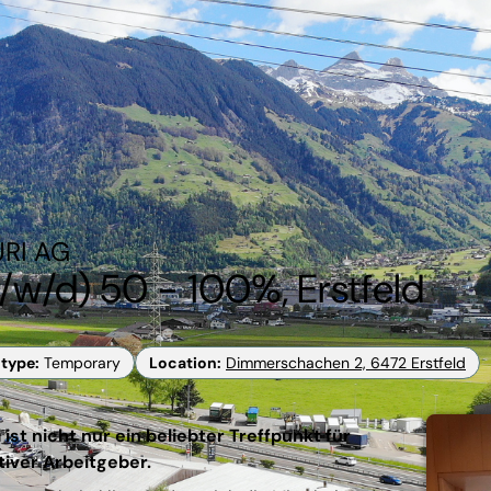
URI AG
/w/d) 50 - 100%, Erstfeld
type
:
Temporary
Location
:
Dimmerschachen 2, 6472 Erstfeld
 ist nicht nur ein beliebter Treffpunkt für
tiver Arbeitgeber.