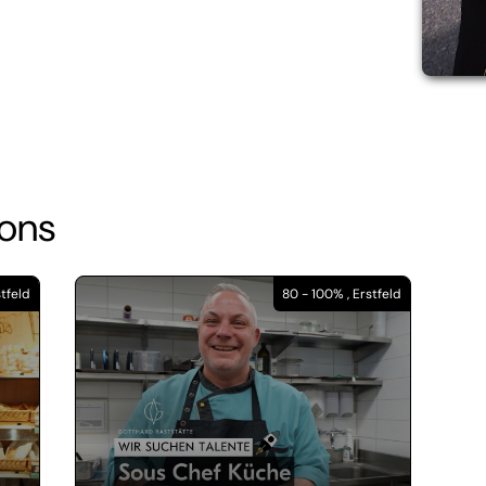
ions
stfeld
80 - 100% , Erstfeld