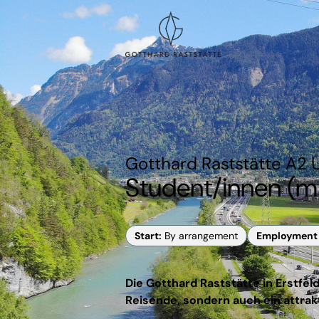
Gotthard Raststätte A2 
Student/innen (m
Start
:
By arrangement
Employment 
Die Gotthard Raststätte in Erstfeld
Reisende, sondern auch ein attrak