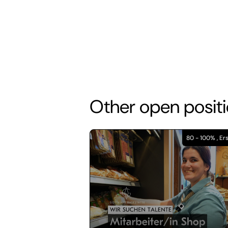
Other open posit
80 - 100% , Er