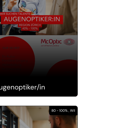
ugenoptiker/in
80 - 100% , Wil