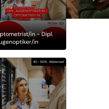
ptometrist/in - Dipl.
ugenoptiker/in
80 - 100% , Wädenswil