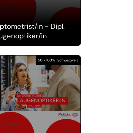
ptometrist/in - Dipl.
ugenoptiker/in
50 - 100% , Schweizweit