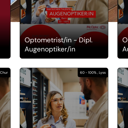
Optometrist/in - Dipl.
O
Augenoptiker/in
A
 Chur
60 - 100% , Lyss