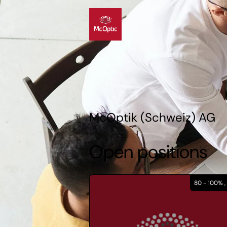
McOptik (Schweiz) AG
Open positions
80 - 100% ,