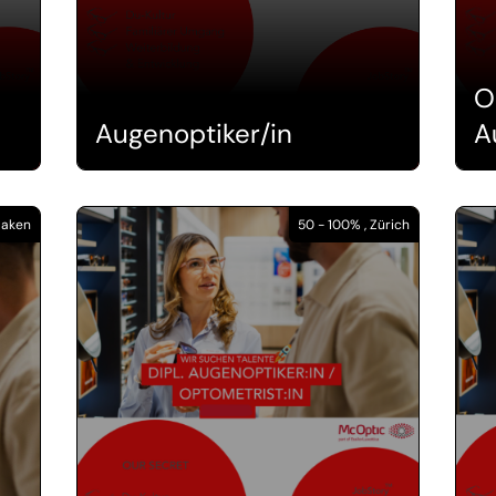
O
Augenoptiker/in
A
rlaken
50 - 100% , Zürich