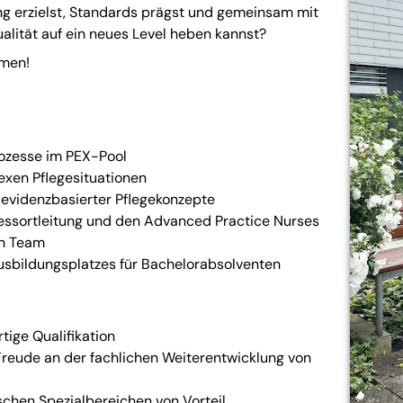
ung erzielst, Standards prägst und gemeinsam mit
alität auf ein neues Level heben kannst?
mmen!
rozesse im PEX-Pool
exen Pflegesituationen
evidenzbasierter Pflegekonzepte
ssortleitung und den Advanced Practice Nurses
en Team
usbildungsplatzes für Bachelorabsolventen
tige Qualifikation
eude an der fachlichen Weiterentwicklung von
ischen Spezialbereichen von Vorteil