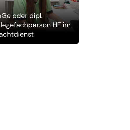
aGe oder dipl.
flegefachperson HF im
achtdienst