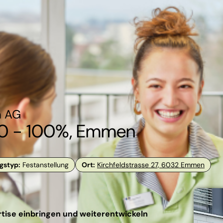
n AG
40 - 100%, Emmen
gstyp
:
Festanstellung
Ort
:
Kirchfeldstrasse 27, 6032 Emmen
rtise einbringen und weiterentwickeln