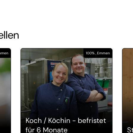
ellen
Emmen
100% , Emmen
Koch / Köchin - befristet
für 6 Monate
S