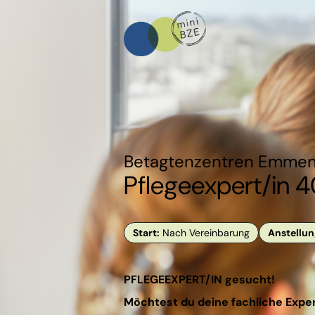
Betagtenzentren Emme
Pflegeexpert/in 
Start
:
Nach Vereinbarung
Anstellun
PFLEGEEXPERT/IN gesucht!
Möchtest du deine fachliche Expe