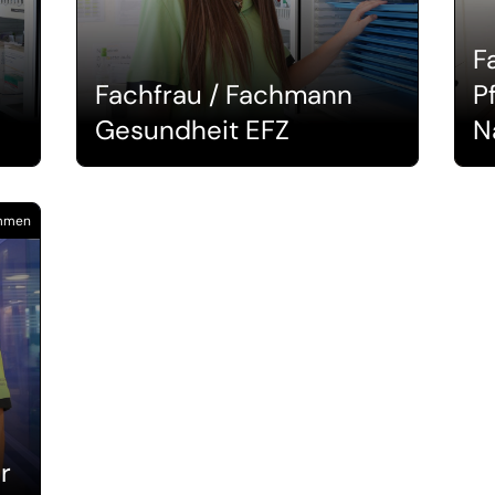
F
Fachfrau / Fachmann
P
Gesundheit EFZ
N
Emmen
r