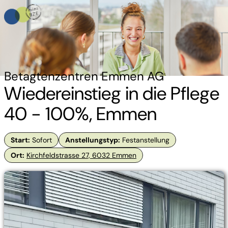
Betagtenzentren Emmen AG
Wiedereinstieg in die Pflege
40 - 100%, Emmen
Start
:
Sofort
Anstellungstyp
:
Festanstellung
Ort
:
Kirchfeldstrasse 27, 6032 Emmen